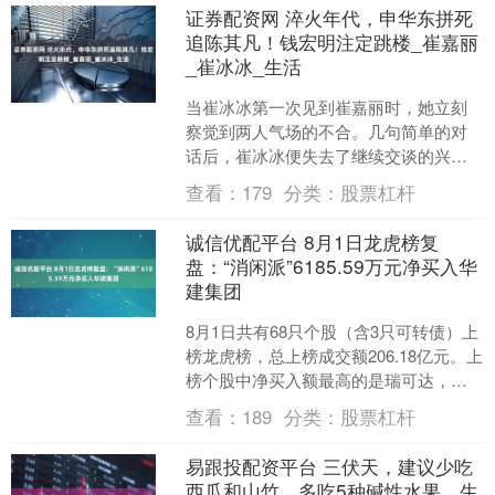
证券配资网 淬火年代，申华东拼死
追陈其凡！钱宏明注定跳楼_崔嘉丽
_崔冰冰_生活
当崔冰冰第一次见到崔嘉丽时，她立刻
察觉到两人气场的不合。几句简单的对
话后，崔冰冰便失去了继续交谈的兴
趣。作为一个习惯了与商人打交道、见
查看：
179
分类：
股票杠杆
多识广的女性，崔冰冰对嘉丽....
诚信优配平台 8月1日龙虎榜复
盘：“消闲派”6185.59万元净买入华
建集团
8月1日共有68只个股（含3只可转债）上
榜龙虎榜，总上榜成交额206.18亿元。上
榜个股中净买入额最高的是瑞可达，金
额为2.55亿元。 当天，游资席位净买入
查看：
189
分类：
股票杠杆
金额....
易跟投配资平台 三伏天，建议少吃
西瓜和山竹，多吃5种碱性水果，生