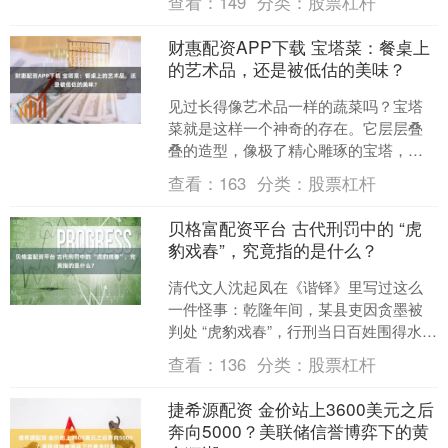
查看：
149
分类：
股票杠杆
兰也出现在照片里。看起....
财惠配资APP下载 宝塔菜：餐桌上
的艺术品，还是被低估的美味？
见过长得像艺术品一样的蔬菜吗？宝塔
菜就是这样一个神奇的存在。它层层叠
叠的造型，像极了精心雕琢的宝塔，让
人第一眼看到就忍不住想拍照发朋友
查看：
163
分类：
股票杠杆
圈。但千万别被它的外表迷惑....
贝格富配资平台 古代刑罚中的 “虎
豹戏春”，究竟指的是什么？
清代文人沈起凤在《谐铎》里写过这么
一件怪事：乾隆年间，某县吏因贪墨被
判处 “虎豹戏春”，行刑当日百姓围得水泄
不通，可当刑具一亮相，人群里顿时一
查看：
136
分类：
股票杠杆
片哗然 —— 哪有....
捷希源配资 金价站上3600美元之后
奔向5000？美联储信誉博弈下的黄