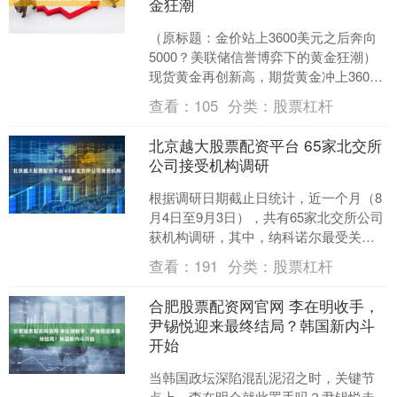
金狂潮
（原标题：金价站上3600美元之后奔向
5000？美联储信誉博弈下的黄金狂潮）
现货黄金再创新高，期货黄金冲上3600
美元/盎司。截至2025年9月2日，黄金已
查看：
105
分类：
股票杠杆
经....
北京越大股票配资平台 65家北交所
公司接受机构调研
根据调研日期截止日统计，近一个月（8
月4日至9月3日），共有65家北交所公司
获机构调研，其中，纳科诺尔最受关
注，参与调研的机构有114家。 证券时报
查看：
191
分类：
股票杠杆
·数据宝统计....
合肥股票配资网官网 李在明收手，
尹锡悦迎来最终结局？韩国新内斗
开始
当韩国政坛深陷混乱泥沼之时，关键节
点上，李在明会就此罢手吗？尹锡悦走