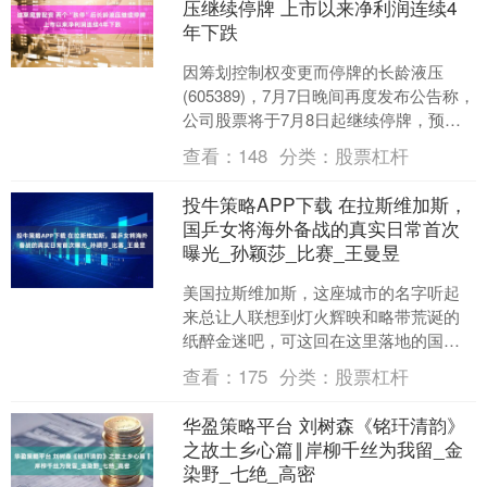
压继续停牌 上市以来净利润连续4
年下跌
因筹划控制权变更而停牌的长龄液压
(605389)，7月7日晚间再度发布公告称，
公司股票将于7月8日起继续停牌，预计
继续停牌时间不超过3个交易日。 根据此
查看：
148
分类：
股票杠杆
前公告，....
投牛策略APP下载 在拉斯维加斯，
国乒女将海外备战的真实日常首次
曝光_孙颖莎_比赛_王曼昱
美国拉斯维加斯，这座城市的名字听起
来总让人联想到灯火辉映和略带荒诞的
纸醉金迷吧，可这回在这里落地的国乒
女将们，倒是演绎起了另一番热闹日
查看：
175
分类：
股票杠杆
常。 时差，还没来得及揉揉....
华盈策略平台 刘树森《铭玕清韵》
之故土乡心篇‖岸柳千丝为我留_金
染野_七绝_高密