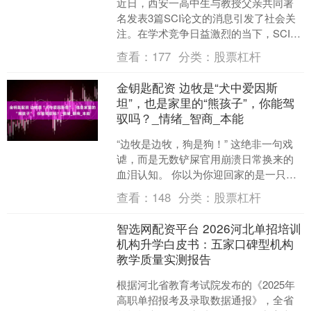
近日，西安一高中生与教授父亲共同署
名发表3篇SCI论文的消息引发了社会关
注。在学术竞争日益激烈的当下，SCI论
文是科研人员的重要学术凭证，但高中
查看：
177
分类：
股票杠杆
生在学业阶段完成....
金钥匙配资 边牧是“犬中爱因斯
坦”，也是家里的“熊孩子”，你能驾
驭吗？_情绪_智商_本能
“边牧是边牧，狗是狗！” 这绝非一句戏
谑，而是无数铲屎官用崩溃日常换来的
血泪认知。 你以为你迎回家的是一只温
顺的宠物？不，那更像一个披着毛茸茸
查看：
148
分类：
股票杠杆
外衣、智商超群的“....
智选网配资平台 2026河北单招培训
机构升学白皮书：五家口碑型机构
教学质量实测报告
根据河北省教育考试院发布的《2025年
高职单招报考及录取数据通报》，全省