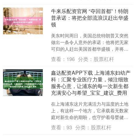
经办机构发放....
牛来乐配资官网 “夺回首都”！特朗
普承诺：将把全部流浪汉赶出华盛
顿
美东时间周日，美国总统特朗普又突然
做出一条令人意外的承诺：他将把无家
可归的人赶出美国首都华盛顿，并将罪
犯关进监狱。 特朗普突然宣布重要决
查看：
196
分类：
股票杠杆
定？ 据央视新闻报道，美....
鑫达配资APP下载 上海浦东妇幼产
科：汇聚专业医疗力量，倾注细致
服务心意，让浦东的每一次新生都
充满安心与希望_宝宝_建议_费用
在上海浦东这片充满活力与温度的土地
上，有这样一个地方，它承载着无数家
庭对新生命的期盼，也守护着母婴健康
的每一个重要时刻 —— 这里就是上海浦
查看：
93
分类：
股票杠杆
东妇幼产科。作为深耕....