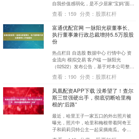
自我价值感弱化，是不少居家“宝妈”面临
的现实困境。近日，天心区暮云街道民
查看：
159
分类：
股票杠杆
政社工站聚焦....
富通优配官网 一脉阳光获董事长、
执行董事兼行政总裁增持5.5万股股
份
热点栏目 自选股 数据中心 行情中心 资
金流向 模拟交易 客户端 一脉阳光
（02522）发布公告，基于对本公司整体
发展前景及增长潜力的信心，为促进本
查看：
190
分类：
股票杠杆
公司持续、稳....
凤凰配资APP下载 没希望了！查尔
斯三世强硬出手，彻底切断哈里梅
根的“后路”
最近，哈里王子一家五口的外出照片被
曝光，照片中，哈里和梅根带着阿奇王
子和莉莉贝特公主一起采摘南瓜。令人
惊讶的是，这次梅根的母亲多利亚·拉格