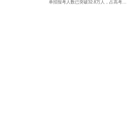
单招报考人数已突破32.8万人，占高考总
报名人数的比例逐年攀升。河北省职业
查看：
133
分类：
股票杠杆
技术教育学会发....
融创优配平台 挪威主权财富基金被
告知：要为应对美国更多威胁做好
准备
一个政府任命的咨询小组表示，挪威规
模2.1万亿美元的主权财富基金必须加紧
做好应对日益增长的地缘政治风险的准
备。1月26日，三人专家组在一份报告中
查看：
77
分类：
股票杠杆
表示，越来越多的....
股票杠杆
倍加网配资-股票杠杆-炒股10倍杠杆软件:我们拥有多年的业经验
和专业团队，能够根据不同客户的需求量身定制配资方案，帮助