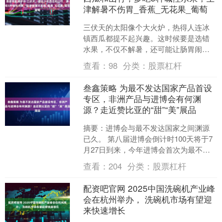
津解暑不伤胃_香蕉_无花果_葡萄
三伏天的太阳像个大火炉，热得人连冰
镇西瓜都提不起兴趣。这时候要是选错
水果，不仅不解暑，还可能让肠胃闹脾
气。其实解暑水果有个冷知识：带酸味
查看：
98
分类：
股票杠杆
的碱性水果才是三伏天的"....
叁鑫策略 为最不发达国家产品首设
专区，非洲产品与进博会有何渊
源？走近赞比亚的“甜”“美”展品
摘要：进博会与最不发达国家之间渊源
已久。 第八届进博会倒计时100天将于7
月27日到来，今年进博会首次为最不发
达国家产品设立专区，进一步扩容升级
查看：
204
分类：
股票杠杆
原有非洲产品专区....
配资吧官网 2025中国洗碗机产业峰
会在杭州举办， 洗碗机市场有望迎
来快速增长