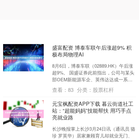
盛富配资 博泰车联午后涨超9% 积
极布局物理AI
8月6日，博泰车联（02889.HK）午后涨
超9%。 国盛证券此前指出，公司与某头
部OEM新能源车企、英伟达达成一系列
深度合作，推进AI box解决方案，进一
查看：
83
分类：
股票杠杆
步....
元宝枫配资APP下载 暮云街道社工
站：“超能妈妈”技能帮扶 用巧手点
亮就业路
长沙晚报掌上长沙3月24日讯（通讯员 骆
珍 罗英华）居家兼顾育儿却就业无门、