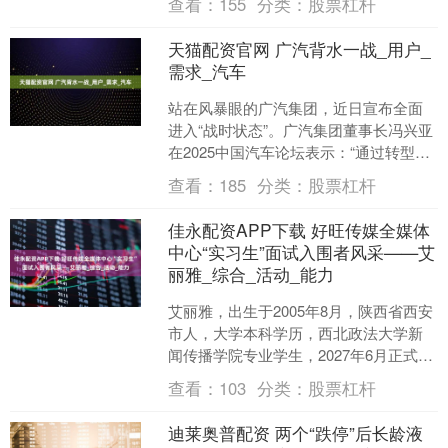
查看：
155
分类：
股票杠杆
天猫配资官网 广汽背水一战_用户_
需求_汽车
站在风暴眼的广汽集团，近日宣布全面
进入“战时状态”。广汽集团董事长冯兴亚
在2025中国汽车论坛表示：“通过转型、
变革、重构打赢‘用户需求、产品价值、
查看：
185
分类：
股票杠杆
服务体验’三....
佳永配资APP下载 好旺传媒全媒体
中心“实习生”面试入围者风采——艾
丽雅_综合_活动_能力
艾丽雅，出生于2005年8月，陕西省西安
市人，大学本科学历，西北政法大学新
闻传播学院专业学生，2027年6月正式毕
业。欲进入好旺传媒全媒体中心实习，
查看：
103
分类：
股票杠杆
增强校外社会....
迪莱奥普配资 两个“跌停”后长龄液