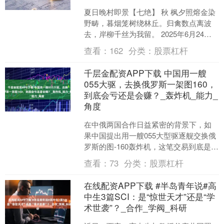
夏日晚村即景【七绝】 秋 枫夕照熔金染
野畴，暮烟笼树绕林丘。归禽数点离波
去，岸柳千丝为我留。 2025年6月24日
初稿于山东高密【平水韵.仄起首句押
查看：
162
分类：
股票杠杆
韵】 展开剩....
千层金配资APP下载 中国用一艘
055大驱，去换俄罗斯一架图160，
到底会亏还是会赚？_轰炸机_能力_
角度
在中俄两国合作日益紧密的背景下，如
果中国提出用一艘055大型驱逐舰交换俄
罗斯的图-160轰炸机，这笔交易到底是否
划算呢？答案是显而易见的：从各个角
查看：
73
分类：
股票杠杆
度来看，这笔交....
在线配资APP下载 #半岛青年说#高
中生3篇SCI：是“惊世天才”还是“学
术世袭”？_合作_学阀_科研