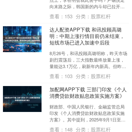
向末路之际，韩国新的内斗却已拉开帷
幕！近期，韩国的政治局面再度被推至
查看：
153
分类：
股票杠杆
风口浪尖。 此前，韩国国....
达人配资APP下载 和讯投顾高璐
明：中期上涨行情目前仍未结束，
短线市场已进入加速中后段
8月26号，和讯投顾高璐明称，昨天市场
剧烈震荡后，三大指数最终放量上涨，
量能达3.1万亿，刷新年内新高。但昨晚
A50、中概股冲高回落，外围市场走弱，
查看：
103
分类：
股票杠杆
今天市场走势....
加配网APP下载 三部门印发《个人
消费贷款财政贴息政策实施方案》
财政部、中国人民银行、金融监管总局
印发《个人消费贷款财政贴息政策实施
方案》。其中提到，2025年9月1日至
2026年8月31日期间，居民个人使用贷款
查看：
148
分类：
股票杠杆