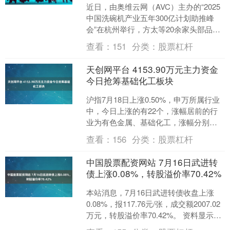
近日，由奥维云网（AVC）主办的“2025
中国洗碗机产业五年300亿计划助推峰
会”在杭州举行，方太等20余家头部品
牌，天猫等渠道龙头及水卫士等核心供
查看：
151
分类：
股票杠杆
应链企业参与....
天创网平台 4153.90万元主力资金
今日抢筹基础化工板块
沪指7月18日上涨0.50%，申万所属行业
中，今日上涨的有22个，涨幅居前的行
业为有色金属、基础化工，涨幅分别为
2.10%、1.36%。基础化工行业位居今日
查看：
156
分类：
股票杠杆
涨幅....
中国股票配资网站 7月16日武进转
债上涨0.08%，转股溢价率70.42%
本站消息，7月16日武进转债收盘上涨
0.08%，报117.76元/张，成交额2007.02
万元，转股溢价率70.42%。 资料显示，
武进转债信用级别为“AA”，....