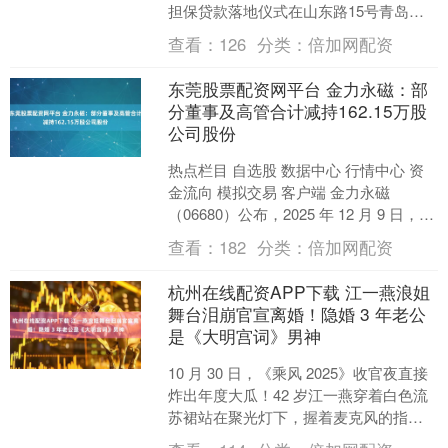
担保贷款落地仪式在山东路15号青岛市
创业赋能中心举行。青岛农商银行南京
查看：
126
分类：
倍加网配资
路支行与O....
东莞股票配资网平台 金力永磁：部
分董事及高管合计减持162.15万股
公司股份
热点栏目 自选股 数据中心 行情中心 资
金流向 模拟交易 客户端 金力永磁
（06680）公布，2025 年 12 月 9 日，公
司收到董事、高级管理人员吕锋先生....
查看：
182
分类：
倍加网配资
杭州在线配资APP下载 江一燕浪姐
舞台泪崩官宣离婚！隐婚 3 年老公
是《大明宫词》男神
10 月 30 日，《乘风 2025》收官夜直接
炸出年度大瓜！42 岁江一燕穿着白色流
苏裙站在聚光灯下，握着麦克风的指节
泛白，突然坦然宣告：“我结束了我的婚