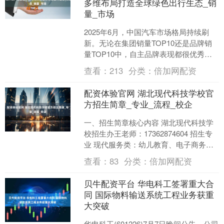
多维布局打造全球绿色出行生态_销
量_市场
2025年6月，中国汽车市场格局持续刷
新。无论在集团销量TOP10还是品牌销
量TOP10中，自主品牌表现都很优秀，
占据半边江山之多。比亚迪表现亮眼，
查看：
213
分类：
倍加网配资
不仅以38.....
配资体验官网 湖北现代科技学校官
方招生简章_专业_流程_校企
一、招生简章核心内容 湖北现代科技学
校招生办王老师：17362874604 招生专
业 现代服务类：幼儿教育、电子商务、
旅游管理等。 信息技术类：计算机应
查看：
83
分类：
倍加网配资
用、物联....
贝牛配资平台 华电科工签署重大合
同 国际物料输送系统工程业务获重
大突破
华电科工(601226)7月7日晚间公告，公司