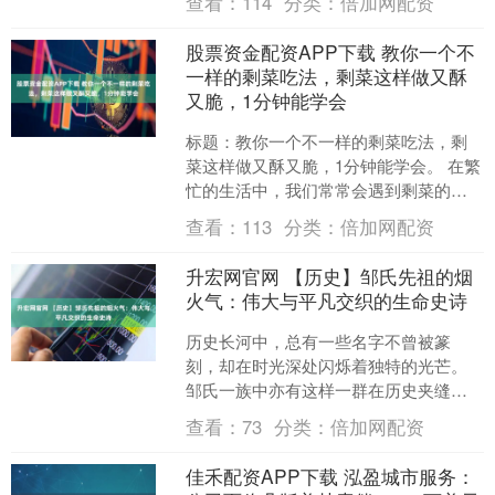
查看：
114
分类：
倍加网配资
姻”....
股票资金配资APP下载 教你一个不
一样的剩菜吃法，剩菜这样做又酥
又脆，1分钟能学会
标题：教你一个不一样的剩菜吃法，剩
菜这样做又酥又脆，1分钟能学会。 在繁
忙的生活中，我们常常会遇到剩菜的情
况。这些看似无用的剩菜，其实只要稍
查看：
113
分类：
倍加网配资
加变化，就能变成一道....
升宏网官网 【历史】邹氏先祖的烟
火气：伟大与平凡交织的生命史诗
历史长河中，总有一些名字不曾被篆
刻，却在时光深处闪烁着独特的光芒。
邹氏一族中亦有这样一群在历史夹缝中
绽放异彩的人物——他们或凭天马行空
查看：
73
分类：
倍加网配资
的想象重构世界认知，或以画....
佳禾配资APP下载 泓盈城市服务：