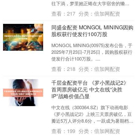
往下淌，梦里她正蜷在大学宿舍的懒人
沙发上，捧着半杯芝士奶盖茶，珍珠在
查看：
217
分类：
倍加网配资
杯底晃出琥珀色的光，....
同盛金配资 MONGOL MINING因购
股权获行使发行100万股
MONGOL MINING(00975)发布公告，于
2025年7月23日-7月25日，因购股权获行
使发行合计100万股。....
查看：
218
分类：
倍加网配资
千层金配资平台 《罗小黑战记2》
首周票房破亿元 中文在线“决胜
IP”战略价值凸显
中文在线（300364.SZ）旗下动画电影
《罗小黑战记2》上映三天票房破亿，豆
瓣近5万人评分8.6分，一跃成为暑期档票
房黑马。 作为少有的国民级原创国产动
查看：
199
分类：
倍加网配资
画IP....