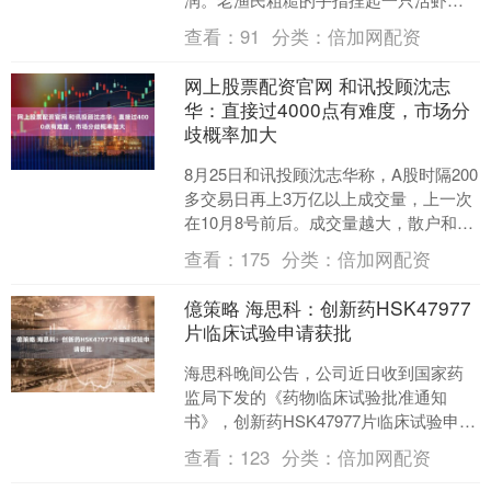
着朝阳端详，甲壳折射出彩虹般的光泽
查看：
91
分类：
倍加网配资
——这是大海赐予人类最纯净....
网上股票配资官网 和讯投顾沈志
华：直接过4000点有难度，市场分
歧概率加大
8月25日和讯投顾沈志华称，A股时隔200
多交易日再上3万亿以上成交量，上一次
在10月8号前后。成交量越大，散户和波
动率也越大，此位置直接过4000点有难
查看：
175
分类：
倍加网配资
度，短....
億策略 海思科：创新药HSK47977
片临床试验申请获批
海思科晚间公告，公司近日收到国家药
监局下发的《药物临床试验批准通知
书》，创新药HSK47977片临床试验申请
均符合药品注册的有关要求，同意开展
查看：
123
分类：
倍加网配资
临床试验。HSK4....