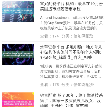
富兴配资平台 机构：最早在10月份
美国股市或随债市承压
Amundi Investment Institute发达市场战略
主管Guy Stear预计，最早在10月份，关
税相关成本上升以及现金流方面的问题
就将推动高收益....
查看：
174
分类：
倍加网配资
永華证券平台 多地明确：地方育儿
补贴具体实施时间不影响个人领取
补贴金额_锦屏县_咨询_相关
“经核实，目前我省正在制定育儿补贴制
度实施细则，待相关文件出台后，我县
将认真贯彻，积极推进落实，具体实施
时间不影响个人领取的育儿补贴金额，
查看：
176
分类：
倍加网配资
请耐心等待！” 日前，....
锦富配资 熬了30年，终于靠演技杀
疯了，国家一级演员没儿没女、没
绯闻_王劲松_刘涛_演艺圈