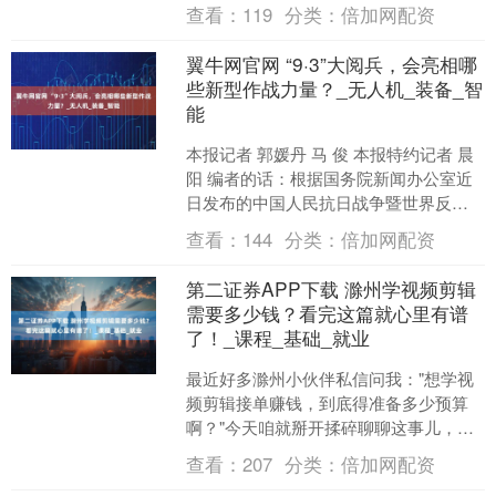
面有一座县城以及一个相对较大的镇，
查看：
119
分类：
倍加网配资
而这个大镇的地理位....
翼牛网官网 “9·3”大阅兵，会亮相哪
些新型作战力量？_无人机_装备_智
能
本报记者 郭媛丹 马 俊 本报特约记者 晨
阳 编者的话：根据国务院新闻办公室近
日发布的中国人民抗日战争暨世界反法
西斯战争胜利80周年纪念活动安排，9月
查看：
144
分类：
倍加网配资
3日将举....
第二证券APP下载 滁州学视频剪辑
需要多少钱？看完这篇就心里有谱
了！_课程_基础_就业
最近好多滁州小伙伴私信问我："想学视
频剪辑接单赚钱，到底得准备多少预算
啊？"今天咱就掰开揉碎聊聊这事儿，保
证不整官方套话，全是接地气的大实
查看：
207
分类：
倍加网配资
话！ 一、费用到底差在....