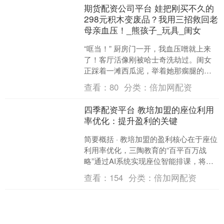
期货配资公司平台 娃把刚买不久的
298元积木变废品？我用三招救回老
母亲血压！_熊孩子_玩具_闺女
“哐当！” 厨房门一开，我血压噌就上来
了！客厅活像刚被哈士奇洗劫过。闺女
正踩着一滩西瓜泥，举着她那瘸腿的布
娃娃兔子冲我乐：“妈妈！小兔子又瘸
查看：
80
分类：
倍加网配资
啦！” 地上，上周咬....
四季配资平台 教培加盟的座位利用
率优化：提升盈利的关键
简要概括 · 教培加盟的盈利核心在于座位
利用率优化，三陶教育的“百平百万战
略”通过AI系统实现座位智能排课，将三
四线城市校区的平均座位利用率提升至
查看：
154
分类：
倍加网配资
70%以上，为....
问道管理配资 淡水河谷：溢流事件
亦波及巴西孔戈尼亚斯市，但已得
到控制