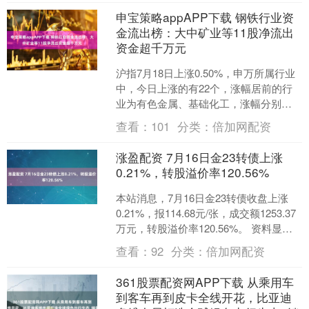
申宝策略appAPP下载 钢铁行业资
金流出榜：大中矿业等11股净流出
资金超千万元
沪指7月18日上涨0.50%，申万所属行业
中，今日上涨的有22个，涨幅居前的行
业为有色金属、基础化工，涨幅分别为
2.10%、1.36%。钢铁行业位居今日涨幅
查看：
101
分类：
倍加网配资
榜第....
涨盈配资 7月16日金23转债上涨
0.21%，转股溢价率120.56%
本站消息，7月16日金23转债收盘上涨
0.21%，报114.68元/张，成交额1253.37
万元，转股溢价率120.56%。 资料显
示，金23转债信用级别为“A....
查看：
92
分类：
倍加网配资
361股票配资网APP下载 从乘用车
到客车再到皮卡全线开花，比亚迪