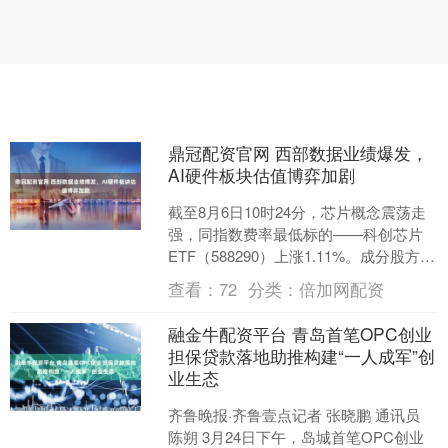
鼎冠配资官网 西部数据业绩爆发，
AI硬件板块估值博弈加剧
截至8月6日10时24分，芯片概念震荡走
强，同指数费率最低标的——科创芯片
ETF（588290）上涨1.11%。成分股方
面，盛科通信-U上涨5.49%，屹唐股份....
查看：
72
分类：
倍加网配资
融金牛配资平台 青岛首笔OPC创业
担保贷款落地助推构建“一人成军”创
业生态
齐鲁晚报·齐鲁壹点记者 张晓鹏 通讯员
陈朔 3月24日下午，岛城首笔OPC创业