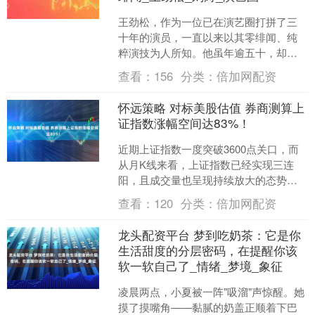
王劲松，作为一位已在演艺圈打拼了三
十年的演员，一直以来以其零绯闻、纯
粹演技为人所知。他虽年逾五十，却始
终没有成家立业，堪称娱乐圈少数几位
查看：
156
分类：
倍加网配资
真正无私生活曝光的演员之....
怀远策略 对标美股估值 券商测算上
证指数涨幅空间达83%！
近期上证指数一度突破3600点关口，而
从月K线来看，上证指数已经实现三连
阳，且成交量也呈现持续放大的态势。
随着A股行情好转，不少投资者已经开始
查看：
120
分类：
倍加网配资
在朋友圈晒出投资成....
龙头配资平台 梦到吃奶茶：它是你
生活甜度的分层密码，在提醒你该
软一软自己了_情绪_梦境_象征
凌晨两点，小夏被一阵"吸溜"声惊醒。她
摸了摸嘴角——黏腻的奶盖正顺着下巴