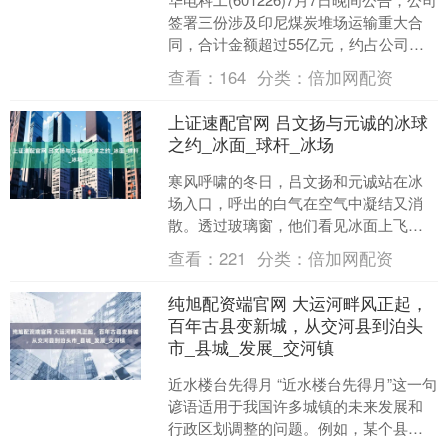
签署三份涉及印尼煤炭堆场运输重大合
同，合计金额超过55亿元，约占公司最
近一期经审计营业收入的三成以上规
查看：
164
分类：
倍加网配资
模，标志公司....
上证速配官网 吕文扬与元诚的冰球
之约_冰面_球杆_冰场
寒风呼啸的冬日，吕文扬和元诚站在冰
场入口，呼出的白气在空气中凝结又消
散。透过玻璃窗，他们看见冰面上飞驰
的身影，冰球与球杆碰撞的清脆声响穿
查看：
221
分类：
倍加网配资
透场馆，像一串跳跃的音符....
纯旭配资端官网 大运河畔风正起，
百年古县变新城，从交河县到泊头
市_县城_发展_交河镇
近水楼台先得月 “近水楼台先得月”这一句
谚语适用于我国许多城镇的未来发展和
行政区划调整的问题。例如，某个县里