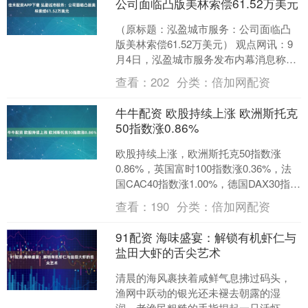
公司面临凸版美林索偿61.52万美元
（原标题：泓盈城市服务：公司面临凸
版美林索偿61.52万美元） 观点网讯：9
月4日，泓盈城市服务发布内幕消息称，
公司（作为被告）已接获香港特别行政
查看：
202
分类：
倍加网配资
区高等法院于2....
牛牛配资 欧股持续上涨 欧洲斯托克
50指数涨0.86%
欧股持续上涨，欧洲斯托克50指数涨
0.86%，英国富时100指数涨0.36%，法
国CAC40指数涨1.00%，德国DAX30指数
涨0.49%，富时意大利MIB指....
查看：
190
分类：
倍加网配资
91配资 海味盛宴：解锁有机虾仁与
盐田大虾的舌尖艺术
清晨的海风裹挟着咸鲜气息拂过码头，
渔网中跃动的银光还未褪去朝露的湿
润。老渔民粗糙的手指捏起一只活虾对