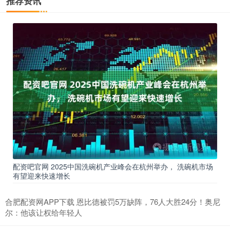
推荐资讯
配资吧官网 2025中国洗碗机产业峰会在杭州举办， 洗碗机市场
有望迎来快速增长
合肥配资网APP下载 恩比德被罚5万缺阵，76人大胜24分！奥尼
尔：他该让权给年轻人