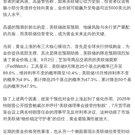
资者的避风港。高盛警告称，如果美联储公信力受损，投资者仅需将
极小部分美债持仓转向黄金，金价就可能飙升至每盎司近5000美元的
惊人水平。
高盛的预测折射出的是，美联储政策预期、地缘风险与央行资产重配
的共振，而美联储信誉变化，成为黄金未来走向的关键。
当前，黄金上涨的有三大核心驱动力。首先是全球央行持续购金，为
金价提供底部支撑。其次是降息预期助推，美联储的降息预期强烈加
速了黄金价格上涨。9月2日，芝加哥商品交易所的美联储观察
（FedWatch）工具显示，美联储9月降息25个基点的概率已升至
89.6%，维持利率不变的概率降至10.4%；美联储10月维持利率不变
的概率为4.9%，累计降息25个基点的概率为47.3%，累计降息50个基
点的概率为47.9%。
除了上述两个因素，政策干预也对金价上涨起到了催化作用。2025年
特朗普公开指责鲍威尔并呼吁“美联储理事会接管控制权”，7月货币政
策会议上两名特朗普任命的理事罕见反对利率决议。这种动摇了市场
对美联储“物价稳定守护者”的信任，黄金避险属性被放大。
近期的黄金价格突然暴涨，也从另一个侧面展现出美联储信誉受到动