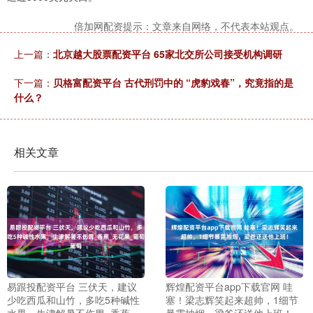
倍加网配资提示：文章来自网络，不代表本站观点。
上一篇：
北京越大股票配资平台 65家北交所公司接受机构调研
下一篇：
贝格富配资平台 古代刑罚中的 “虎豹戏春”，究竟指的是
什么？
相关文章
易跟投配资平台 三伏天，建议
辉煌配资平台app下载官网 哇
少吃西瓜和山竹，多吃5种碱性
塞！梁志辉笑起来超帅，1细节
水果，生津解暑不伤胃_香蕉_
暴露抽烟，梁爸还送他上班！