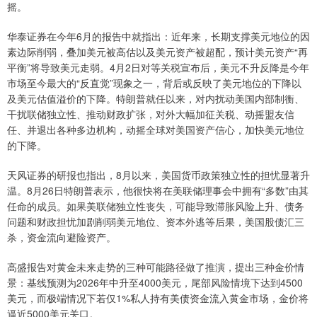
摇。
华泰证券在今年6月的报告中就指出：近年来，长期支撑美元地位的因
素边际削弱，叠加美元被高估以及美元资产被超配，预计美元资产“再
平衡”将导致美元走弱。4月2日对等关税宣布后，美元不升反降是今年
市场至今最大的“反直觉”现象之一，背后或反映了美元地位的下降以
及美元估值溢价的下降。特朗普就任以来，对内扰动美国内部制衡、
干扰联储独立性、推动财政扩张，对外大幅加征关税、动摇盟友信
任、并退出各种多边机构，动摇全球对美国资产信心，加快美元地位
的下降。
天风证券的研报也指出，8月以来，美国货币政策独立性的担忧显著升
温。8月26日特朗普表示，他很快将在美联储理事会中拥有“多数”由其
任命的成员。如果美联储独立性丧失，可能导致滞胀风险上升、债务
问题和财政担忧加剧削弱美元地位、资本外逃等后果，美国股债汇三
杀，资金流向避险资产。
高盛报告对黄金未来走势的三种可能路径做了推演，提出三种金价情
景：基线预测为2026年中升至4000美元，尾部风险情境下达到4500
美元，而极端情况下若仅1%私人持有美债资金流入黄金市场，金价将
逼近5000美元关口。