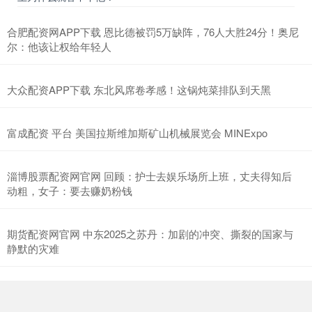
合肥配资网APP下载 恩比德被罚5万缺阵，76人大胜24分！奥尼
尔：他该让权给年轻人
大众配资APP下载 东北风席卷孝感！这锅炖菜排队到天黑
富成配资 平台 美国拉斯维加斯矿山机械展览会 MINExpo
淄博股票配资网官网 回顾：护士去娱乐场所上班，丈夫得知后
动粗，女子：要去赚奶粉钱
期货配资网官网 中东2025之苏丹：加剧的冲突、撕裂的国家与
静默的灾难