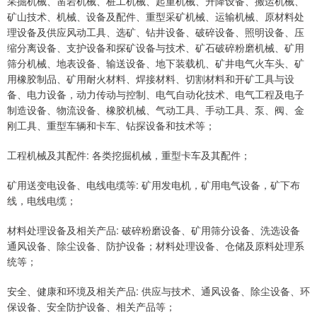
采掘机械、凿岩机械、桩工机械、起重机械、升降设备、搬运机械、
矿山技术、机械、设备及配件、重型采矿机械、运输机械、原材料处
理设备及供应风动工具、选矿、钻井设备、破碎设备、照明设备、压
缩分离设备、支护设备和探矿设备与技术、矿石破碎粉磨机械、矿用
筛分机械、地表设备、输送设备、地下装载机、矿井电气火车头、矿
用橡胶制品、矿用耐火材料、焊接材料、切割材料和开矿工具与设
备、电力设备，动力传动与控制、电气自动化技术、电气工程及电子
制造设备、物流设备、橡胶机械、气动工具、手动工具、泵、阀、金
刚工具、重型车辆和卡车、钻探设备和技术等；
工程机械及其配件: 各类挖掘机械，重型卡车及其配件；
矿用送变电设备、电线电缆等: 矿用发电机，矿用电气设备，矿下布
线，电线电缆；
材料处理设备及相关产品: 破碎粉磨设备、矿用筛分设备、洗选设备
通风设备、除尘设备、防护设备；材料处理设备、仓储及原料处理系
统等；
安全、健康和环境及相关产品: 供应与技术、通风设备、除尘设备、环
保设备、安全防护设备、相关产品等；