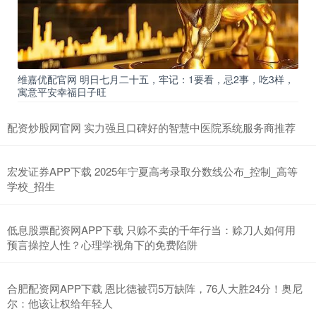
维嘉优配官网 明日七月二十五，牢记：1要看，忌2事，吃3样，
寓意平安幸福日子旺
配资炒股网官网 实力强且口碑好的智慧中医院系统服务商推荐
宏发证券APP下载 2025年宁夏高考录取分数线公布_控制_高等
学校_招生
低息股票配资网APP下载 只赊不卖的千年行当：赊刀人如何用
预言操控人性？心理学视角下的免费陷阱
合肥配资网APP下载 恩比德被罚5万缺阵，76人大胜24分！奥尼
尔：他该让权给年轻人