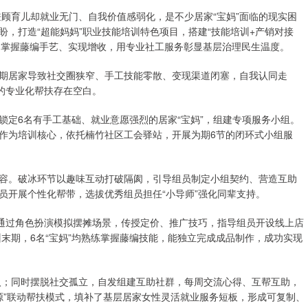
家兼顾育儿却就业无门、自我价值感弱化，是不少居家“宝妈”面临的现实困
，打造“超能妈妈”职业技能培训特色项目，搭建“技能培训+产销对接
境、掌握藤编手艺、实现增收，用专业社工服务彰显基层治理民生温度。
期居家导致社交圈狭窄、手工技能零散、变现渠道闭塞，自我认同走
的专业化帮扶存在空白。
锁定6名有手工基础、就业意愿强烈的居家“宝妈”，组建专项服务小组。
作为培训核心，依托楠竹社区工会驿站，开展为期6节的闭环式小组服
容。破冰环节以趣味互动打破隔阂，引导组员制定小组契约、营造互助
员开展个性化帮带，选拔优秀组员担任“小导师”强化同辈支持。
，通过角色扮演模拟摆摊场景，传授定价、推广技巧，指导组员开设线上店
训末期，6名“宝妈”均熟练掌握藤编技能，能独立完成成品制作，成功实现
收入；同时摆脱社交孤立，自发组建互助社群，每周交流心得、互帮互助，
源”联动帮扶模式，填补了基层居家女性灵活就业服务短板，形成可复制、