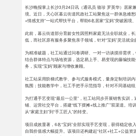
长沙晚报掌上长沙3月24日讯（通讯员 骆珍 罗英华）居
境。近日，天心区暮云街道民政社工站聚焦这一群体急难愁盼
+情感支持”一站式帮扶平台，帮助6名居家“宝妈”突破困
此前，暮云街道部分育龄女性因照料家庭无法全职就业，长
低，而社区原有服务多聚焦亲子领域，针对“宝妈”灵活就业
为精准破题，社工站通过问卷调研、一对一访谈摸排需求，
结合群体特点与场地资源，选定易上手、易变现的藤编技能
务，实现“宝妈”顾家与增收兼顾。
社工站采用阶梯式教学、参与式服务模式，量身定制培训内
氛围；技能教学中，社工手把手示范指导，针对不同基础组
为打通手艺变现“最后一公里”，社工站同步开展销售实训
铺、运营社交平台，搭建“线下摆摊+线上推广”双渠道。培
从“家庭主妇”到“手工匠人”的转变。
项目成效显著，6名“宝妈”全部实现手艺变现，获得稳定
自我价值感大幅提升。该项目还构建起“社区+社工+公益资