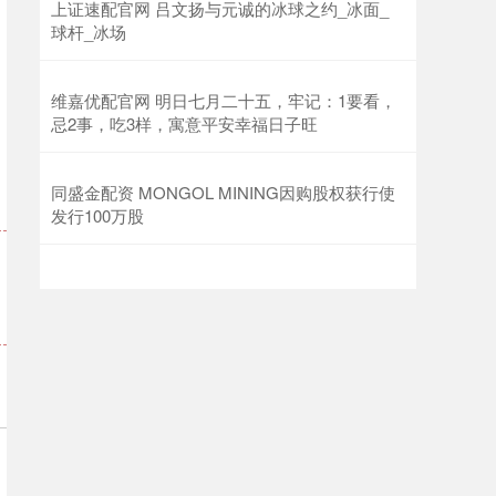
上证速配官网 吕文扬与元诚的冰球之约_冰面_
球杆_冰场
维嘉优配官网 明日七月二十五，牢记：1要看，
忌2事，吃3样，寓意平安幸福日子旺
同盛金配资 MONGOL MINING因购股权获行使
发行100万股