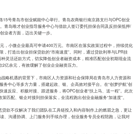
东路15号青岛市创业赋能中心举行。青岛农商银行南京路支行与OPC创业
元。青岛唯才创业指导服务中心与借款人签订委托担保合同及反担保抵押/
C创业者方面，迈出关键一步。
元，小微企业最高可申请400万元。市南区在落实政策过程中，持续优化
，打造出创业担保贷款的“市南速度”。同时，通过贷款利率与LPR挂
”两种灵活还款方式，切实降低创业者融资成本，精准匹配创业初期现金流
款2亿余元，有效缓解了创业企业融资压力。
行动战略机遇的背景下，市南区人力资源和社会保障局在青岛市人力资源和
服务中心等多方力量，搭建起政、银、企高效对接平台。在“创梦护航”创
速反应、积极对接、跟进服务，将OPC创业者“扶上马、送一程”。此次
政策匹配、银企对接到担保落实，全流程跑出创业金融服务“加速度”。
这笔贷款不仅解决了我们团队在工具链投入和内容制作上的燃眉之急，更让
解读、沟通协调、上门服务到手续办理，创业服务专员全程陪跑，让我对