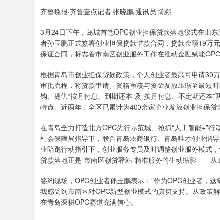
齐鲁晚报·齐鲁壹点记者 张晓鹏 通讯员 陈朔
3月24日下午，岛城首笔OPC创业担保贷款落地仪式在山
者孙玉鹏正式签署创业担保贷款借款合同，贷款金额19万
保证合同，标志着市南区创业服务工作在推动金融赋能OP
根据青岛市创业担保贷款政策，个人创业者最高可申请30万
审批流程，将贷款申请、资格审核与资金发放压缩至最短时限
钩、提供“按月付息、到期还本”及“按月付息、不定期还本
特点。近两年，全区已累计为400余家企业发放创业担保贷
在青岛全力打造北方OPC先行示范城、抢抓“人工智能+”
社会保障局指导下，联合青岛农商银行、青岛唯才创业指导
业陪跑行动指引下，创业服务专员及时调整创业服务模式，快
贷款落地正是“市南区创贷驿站”精准服务的生动缩影——从
签约现场，OPC创业者孙玉鹏表示：“作为OPC创业者，
我感受到市南区对OPC新型创业模式的真切支持。从政策
在青岛深耕OPC赛道充满信心。”