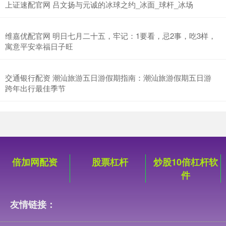
上证速配官网 吕文扬与元诚的冰球之约_冰面_球杆_冰场
维嘉优配官网 明日七月二十五，牢记：1要看，忌2事，吃3样，
寓意平安幸福日子旺
交通银行配资 潮汕旅游五日游假期指南：潮汕旅游假期五日游
跨年出行最佳季节
倍加网配资
股票杠杆
炒股10倍杠杆软
件
友情链接：