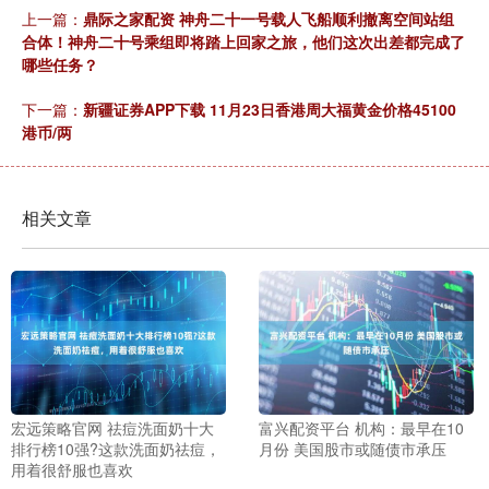
上一篇：
鼎际之家配资 神舟二十一号载人飞船顺利撤离空间站组
合体！神舟二十号乘组即将踏上回家之旅，他们这次出差都完成了
哪些任务？
下一篇：
新疆证券APP下载 11月23日香港周大福黄金价格45100
港币/两
相关文章
宏远策略官网 祛痘洗面奶十大
富兴配资平台 机构：最早在10
排行榜10强?这款洗面奶祛痘，
月份 美国股市或随债市承压
用着很舒服也喜欢