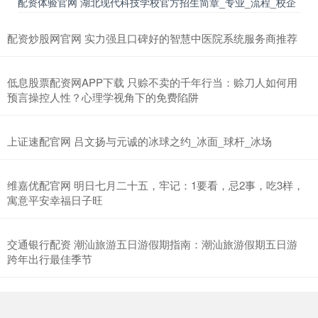
配资体验官网 湖北现代科技学校官方招生简章_专业_流程_校企
配资炒股网官网 实力强且口碑好的智慧中医院系统服务商推荐
低息股票配资网APP下载 只赊不卖的千年行当：赊刀人如何用
预言操控人性？心理学视角下的免费陷阱
上证速配官网 吕文扬与元诚的冰球之约_冰面_球杆_冰场
维嘉优配官网 明日七月二十五，牢记：1要看，忌2事，吃3样，
寓意平安幸福日子旺
交通银行配资 潮汕旅游五日游假期指南：潮汕旅游假期五日游
跨年出行最佳季节