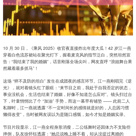
10 月 30 日，《乘风 2025》收官夜直接炸出年度大瓜！42 岁江一燕
穿着白色流苏裙站在聚光灯下，握着麦克风的指节泛白，突然坦然宣
告：“我结束了我的婚姻”，话音刚落全场尖叫，网友直呼 “浪姐舞台果
然藏着最多抓马”！
这场 “猝不及防的坦白” 发生在成团夜的感言环节。江一燕刚唱完《逆
光》，就对着镜头红了眼眶：“来节目之前，我处于自我否定的状态，
事业没机会，生活也结束了婚姻，好像不知道怎么应对”。镜头扫过台
下，叶童悄悄比了个 “加油” 手势，而这一幕早有铺垫 —— 此前二人
私聊时，江一燕就透露 “不一定时间长的感情就是好的，人总因习惯
懒得改变”，当时被网友误以为是随口感慨，如今才知是婚姻实录。
节目片段显示，江一燕全程身形消瘦，二公练舞时还因体力不支险些
摔倒，队友徐怀钰透露：“她总说晚上睡不着，却从没提过离婚的