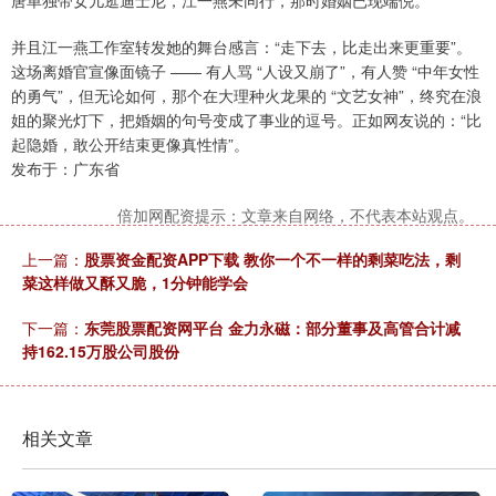
唐单独带女儿逛迪士尼，江一燕未同行，那时婚姻已现端倪。
并且江一燕工作室转发她的舞台感言：“走下去，比走出来更重要”。
这场离婚官宣像面镜子 —— 有人骂 “人设又崩了”，有人赞 “中年女性
的勇气”，但无论如何，那个在大理种火龙果的 “文艺女神”，终究在浪
姐的聚光灯下，把婚姻的句号变成了事业的逗号。正如网友说的：“比
起隐婚，敢公开结束更像真性情”。
发布于：广东省
倍加网配资提示：文章来自网络，不代表本站观点。
上一篇：
股票资金配资APP下载 教你一个不一样的剩菜吃法，剩
菜这样做又酥又脆，1分钟能学会
下一篇：
东莞股票配资网平台 金力永磁：部分董事及高管合计减
持162.15万股公司股份
相关文章