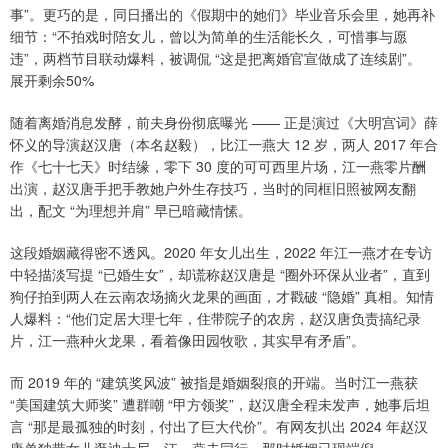
事”。更巧的是，同日播出的《假期中的她们》毕业音乐会里，她再补
细节：“不拍戏时陪女儿，曾以为简单的生活能长久，可惜事与愿
违”，两档节目联动爆料，被调侃 “这是把离婚官宣做成了连续剧”。
展开剩余50%
随着离婚消息发酵，前夫身份彻底曝光 —— 正是演过《大明宫词》薛
怀义的导演赵汉唐（本名赵毅），比江一燕大 12 岁，两人 2017 年合
作《七十七天》时结缘，零下 30 度的可可西里片场，江一燕零片酬
出演，赵汉唐手把手教她户外生存技巧，当时的同框旧照被网友翻
出，配文 “为理想并肩” 早已暗藏情愫。
这段婚姻藏得密不透风。2020 年女儿出生，2022 年江一燕才在专访
中轻描淡写提 “已婚生女”，却谎称赵汉唐是 “圈外环保从业者”，直到
狗仔拍到两人在云南农场摘火龙果的画面，才戳破 “隐婚” 真相。知情
人爆料：“他们定居大理七年，住带院子的农房，赵汉唐负责搞纪录
片，江一燕种火龙果，看着像田园牧歌，其实早有矛盾”。
而 2019 年的 “建筑奖风波” 被指是婚姻裂痕的开端。当时江一燕获
“美国建筑大师奖” 遭群嘲 “甲方领奖”，赵汉唐全程未发声，她事后坦
言 “那是最孤独的时刻，付出了巨大代价”。有网友扒出 2024 年赵汉