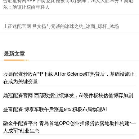
合肥配资网APP下载 恩比德被罚5万缺阵，76人大胜24分！奥尼
尔：他该让权给年轻人
上证速配官网 吕文扬与元诚的冰球之约_冰面_球杆_冰场
最新文章
股票配资炒股APP下载 AI for Science狂热背后，基础设施正
在成为关键变量
鼎冠配资官网 西部数据业绩爆发，AI硬件板块估值博弈加剧
盛富配资 博泰车联午后涨超9% 积极布局物理AI
融金牛配资平台 青岛首笔OPC创业担保贷款落地助推构建“一
人成军”创业生态