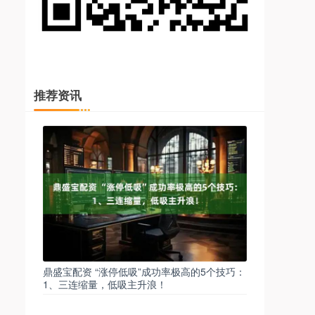
推荐资讯
鼎盛宝配资 “涨停低吸”成功率极高的5个技巧：
1、三连缩量，低吸主升浪！