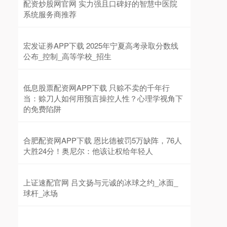
配资炒股网官网 实力强且口碑好的智慧中医院
系统服务商推荐
宏发证券APP下载 2025年宁夏高考录取分数线
公布_控制_高等学校_招生
低息股票配资网APP下载 只赊不卖的千年行
当：赊刀人如何用预言操控人性？心理学视角下
的免费陷阱
合肥配资网APP下载 恩比德被罚5万缺阵，76人
大胜24分！奥尼尔：他该让权给年轻人
上证速配官网 吕文扬与元诚的冰球之约_冰面_
球杆_冰场