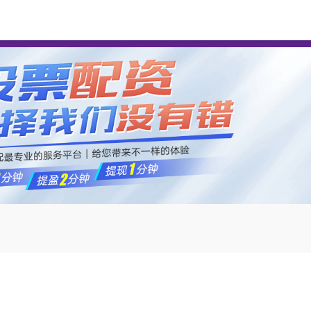
倍加网配资
股票杠杆
炒股1