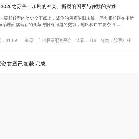
东2025之苏丹：加剧的冲突、撕裂的国家与静默的灾难
处于冲突和转型的历史交汇点上，战争的阴霾依旧未散，停火和和谈在不断
治理面临着新的变革与旧有问题的交织，地区秩序在复杂博....
：01-09
来源：广州股票配资平台
查看：
216
分类：
股票杠杆
配资文章已加载完成