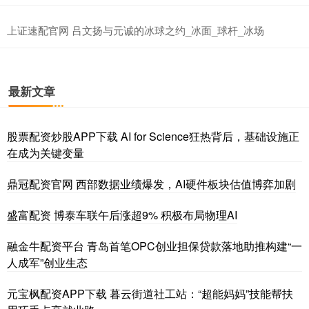
上证速配官网 吕文扬与元诚的冰球之约_冰面_球杆_冰场
最新文章
股票配资炒股APP下载 AI for Science狂热背后，基础设施正
在成为关键变量
鼎冠配资官网 西部数据业绩爆发，AI硬件板块估值博弈加剧
盛富配资 博泰车联午后涨超9% 积极布局物理AI
融金牛配资平台 青岛首笔OPC创业担保贷款落地助推构建“一
人成军”创业生态
元宝枫配资APP下载 暮云街道社工站：“超能妈妈”技能帮扶