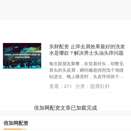
东财配资 止痒去屑效果最好的洗发
水是哪款？解决男士头油头痒问题
每次跟朋友聚餐，欢笑着转头，却瞥见
肩头的头皮屑，瞬间尴尬得想找个地缝
钻进去。晚上睡觉时，头皮痒得抓个不
停，睡眠质量直线下降，第二天顶着一
查看：
211
分类：
股票杠杆
头油发和熊猫眼去上班，心....
倍加网配资文章已加载完成
倍加网配资