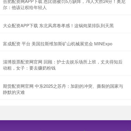
合肥配资网APP下载 恩比德被罚5万缺阵，76人大胜24分！奥尼
尔：他该让权给年轻人
大众配资APP下载 东北风席卷孝感！这锅炖菜排队到天黑
富成配资 平台 美国拉斯维加斯矿山机械展览会 MINExpo
淄博股票配资网官网 回顾：护士去娱乐场所上班，丈夫得知后
动粗，女子：要去赚奶粉钱
期货配资网官网 中东2025之苏丹：加剧的冲突、撕裂的国家与
静默的灾难