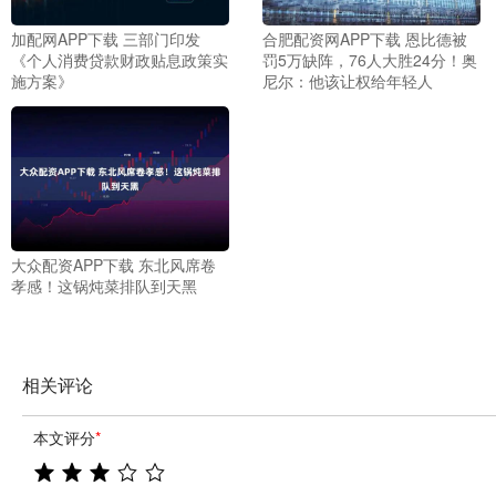
加配网APP下载 三部门印发
合肥配资网APP下载 恩比德被
《个人消费贷款财政贴息政策实
罚5万缺阵，76人大胜24分！奥
施方案》
尼尔：他该让权给年轻人
大众配资APP下载 东北风席卷
孝感！这锅炖菜排队到天黑
相关评论
本文评分
*