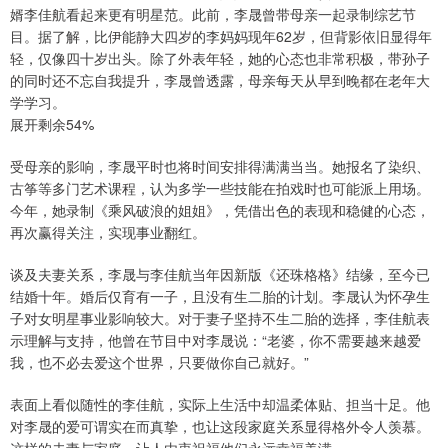
婿李佳航看起来更有明星范。此前，李晟曾带母亲一起录制综艺节
目。据了解，比伊能静大四岁的李妈妈现年62岁，但背影依旧显得年
轻，仅像四十岁出头。除了外表年轻，她的心态也非常积极，带孙子
的同时还不忘自我提升，李晟曾透露，母亲每天从早到晚都在老年大
学学习。
展开剩余54%
受母亲的影响，李晟平时也将时间安排得满满当当。她报名了染织、
古筝等多门艺术课程，认为多学一些技能在拍戏时也可能派上用场。
今年，她录制《乘风破浪的姐姐》，凭借出色的表现和稳健的心态，
再次赢得关注，实现事业翻红。
谈及夫妻关系，李晟与李佳航当年因新版《还珠格格》结缘，至今已
结婚十年。婚后仅育有一子，且没有生二胎的计划。李晟认为怀孕生
子对女明星事业影响较大。对于妻子坚持不生二胎的选择，李佳航表
示理解与支持，他曾在节目中对李晟说：“老婆，你不需要越来越爱
我，也不必去爱这个世界，只要做你自己就好。”
表面上看似随性的李佳航，实际上生活中却温柔体贴、担当十足。他
对李晟的爱可谓实在而真挚，也让这段家庭关系显得格外令人羡慕。