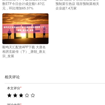
数ETF今日合计成交额1.87亿
预制菜引热议 现存预制菜相关
元，环比增加65.37%
企业超7.4万家
毅鸣天汇配资APP下载 大唐名
相房玄龄传（下）_唐朝_唐太
宗_发展
相关评论
本文评分
*
评论内容
*