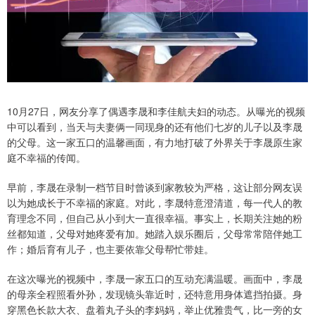
10月27日，网友分享了偶遇李晟和李佳航夫妇的动态。从曝光的视频
中可以看到，当天与夫妻俩一同现身的还有他们七岁的儿子以及李晟
的父母。这一家五口的温馨画面，有力地打破了外界关于李晟原生家
庭不幸福的传闻。
早前，李晟在录制一档节目时曾谈到家教较为严格，这让部分网友误
以为她成长于不幸福的家庭。对此，李晟特意澄清道，每一代人的教
育理念不同，但自己从小到大一直很幸福。事实上，长期关注她的粉
丝都知道，父母对她疼爱有加。她踏入娱乐圈后，父母常常陪伴她工
作；婚后育有儿子，也主要依靠父母帮忙带娃。
在这次曝光的视频中，李晟一家五口的互动充满温暖。画面中，李晟
的母亲全程照看外孙，发现镜头靠近时，还特意用身体遮挡拍摄。身
穿黑色长款大衣、盘着丸子头的李妈妈，举止优雅贵气，比一旁的女