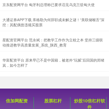
京东配资网平台 匈牙利总理称已要求召见乌克兰驻匈大使
大通证券APP下载 库格勒为何辞职成未解之谜！“美联储喉舌”深
挖：其配偶曾违规买股票
星配资官网平台 范永斌：把教学工作作为立校之本 坚持三级联
动推进教学高质量发展_系统_陕西_教育
华富配资平台 原来早已不是中国籍，被老外“玩腻”后回国的郑绪
岚，如今怎样了
倍加网配资
股票杠杆
炒股10倍杠杆软
件