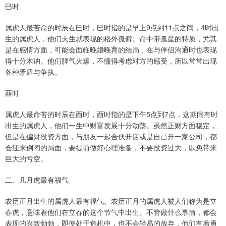
巳时
属虎人最苦命的时辰在巳时，巳时指的是早上9点到11点之间，4时出
生的属虎人，他们天生就表现的格外孤僻。命中带孤星的特质，尤其
是在感情方面，可能会面临晚婚晚育的结局，在与伴侣沟通时也表现
得十分木讷。他们脾气火爆，不懂得考虑对方的感受，所以常常出现
各种矛盾与争执。
酉时
属虎人最命苦的时辰在酉时，酉时指的是下午5点到7点，这期间有时
出生的属虎人，他们一生中财富发展十分动荡。虽然正财方面稳定，
但是在偏财投资方面，与朋友一起合伙开店或是自己开一家公司，都
会迎来倒闭的局面，要提前做好心理准备，不要投资过大，以免带来
巨大的亏空。
二、几月虎最有福气
农历正月出生的属虎人最有福气。农历正月的属虎人被人们称为是立
春虎，意味着他们在立春的这个节气中出生。不管做什么事情，都会
表现的兴致勃勃，即便处于危机中，也不会轻易的放弃，他们有着勇