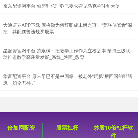
京东配资网平台 匈牙利总理称已要求召见乌克兰驻匈大使
大通证券APP下载 库格勒为何辞职成未解之谜！“美联储喉舌”深
挖：其配偶曾违规买股票
星配资官网平台 范永斌：把教学工作作为立校之本 坚持三级联
动推进教学高质量发展_系统_陕西_教育
华富配资平台 原来早已不是中国籍，被老外“玩腻”后回国的郑绪
岚，如今怎样了
倍加网配资
股票杠杆
炒股10倍杠杆软
件