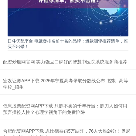
日斗优配平台 电饭煲排名前十名的品牌：爆款测评推荐清单，照
买不出错！
配资炒股网官网 实力强且口碑好的智慧中医院系统服务商推荐
宏发证券APP下载 2025年宁夏高考录取分数线公布_控制_高等
学校_招生
低息股票配资网APP下载 只赊不卖的千年行当：赊刀人如何用
预言操控人性？心理学视角下的免费陷阱
合肥配资网APP下载 恩比德被罚5万缺阵，76人大胜24分！奥尼