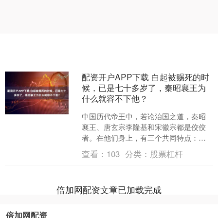
配资开户APP下载 白起被赐死的时
候，已是七十多岁了，秦昭襄王为
什么就容不下他？
中国历代帝王中，若论治国之道，秦昭
襄王、唐玄宗李隆基和宋徽宗都是佼佼
者。在他们身上，有三个共同特点：首
先是非常能忍，且布局严密；其次是用
查看：
103
分类：
股票杠杆
心机、用奸臣来铲除异己；....
倍加网配资文章已加载完成
倍加网配资