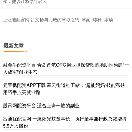
尔：他该让权给年轻人
上证速配官网 吕文扬与元诚的冰球之约_冰面_球杆_冰场
最新文章
融金牛配资平台 青岛首笔OPC创业担保贷款落地助推构建“一
人成军”创业生态
元宝枫配资APP下载 暮云街道社工站：“超能妈妈”技能帮扶
用巧手点亮就业路
股讯网配资平台 适合上班一族的副业
富通优配官网 一脉阳光获董事长、执行董事兼行政总裁增持
5.5万股股份